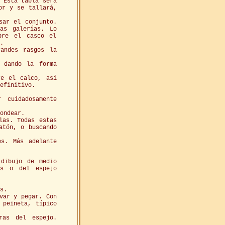
. Esta tabla será
or y se tallará,
sar el conjunto.
las galerías. Lo
bre el casco el
.
andes rasgos la
 dando la forma
re el calco, así
efinitivo.
 cuidadosamente
ondear.
las. Todas estas
atón, o buscando
es. Más adelante
 dibujo de medio
os o del espejo
s.
var y pegar. Con
 peineta, típico
ras del espejo.