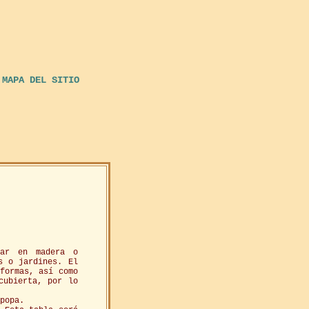
MAPA DEL SITIO
tar en madera o
s o jardines. El
 formas, así como
cubierta, por lo
popa.