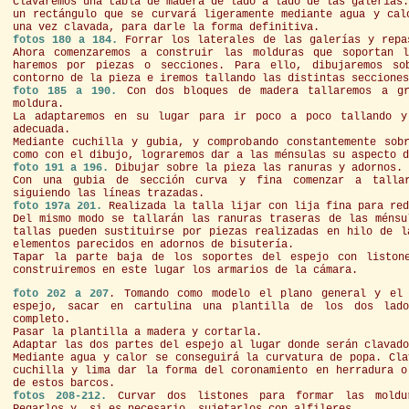
Clavaremos una tabla de madera de lado a lado de las galerías
un rectángulo que se curvará ligeramente mediante agua y cal
una vez clavada, para darle la forma definitiva.
fotos 180 a 184.
Forrar los laterales de las galerías y repa
Ahora comenzaremos a construir las molduras que soportan 
haremos por piezas o secciones. Para ello, dibujaremos so
contorno de la pieza e iremos tallando las distintas secciones
foto 185 a 190.
Con dos bloques de madera tallaremos a gr
moldura.
La adaptaremos en su lugar para ir poco a poco tallando y
adecuada.
Mediante cuchilla y gubia, y comprobando constantemente sob
como con el dibujo, lograremos dar a las ménsulas su aspecto d
foto 191 a 196.
Dibujar sobre la pieza las ranuras y adornos.
Con una gubia de sección curva y fina comenzar a tallar
siguiendo las líneas trazadas.
foto 197a 201.
Realizada la talla lijar con lija fina para red
Del mismo modo se tallarán las ranuras traseras de las ménsu
tallas pueden sustituirse por piezas realizadas en hilo de l
elementos parecidos en adornos de bisutería.
Tapar la parte baja de los soportes del espejo con liston
construiremos en este lugar los armarios de la cámara.
foto 202 a 207
. Tomando como modelo el plano general y el
espejo, sacar en cartulina una plantilla de los dos lad
completo.
Pasar la plantilla a madera y cortarla.
Adaptar las dos partes del espejo al lugar donde serán clavado
Mediante agua y calor se conseguirá la curvatura de popa. Cla
cuchilla y lima dar la forma del coronamiento en herradura o
de estos barcos.
fotos 208-212.
Curvar dos listones para formar las moldu