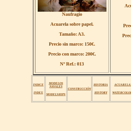
Acu
Naufragio
Acuarela sobre papel.
Prec
Tamaño: A3.
Prec
Precio sin marco: 150€.
Precio con marco: 200€.
Nº Ref.: 01
3
MODELOS
INDICE
HISTORIA
ACUARELA
NAVALES
CONSTRUCCIÓN
INDEX
HISTORY
WATERCOLO
MODELSHIPS