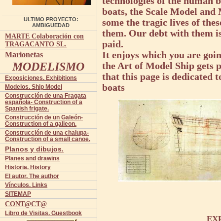
technologies of the human b
boats, the Scale Model and
ULTIMO PROYECTO:
some the tragic lives of th
AMBIGUEDAD
them. Our debt with them is
MARTE Colaboración con
paid.
TRAGACANTO SL.
It enjoys which you are goin
Marionetas
MODELISMO
the Art of Model Ship gets
that this page is dedicated 
Exposiciones. Exhibitions
boats
Modelos. Ship Model
Construcción de una Fragata
española- Construction of a
Spanish frigate.
Construcción de un Galeón-
Construction of a galleon.
Construcción de una chalupa-
Construction of a small canoe.
Planos y dibujos.
Planes and drawins
Historia. History
El autor. The author
Vínculos. Links
SITEMAP
CONT@CT@
Libro de Visitas. Guestbook
EX