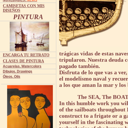
NOVEDADES:
NEWS
CAMISETAS CON MIS
DISEÑOS
PINTURA
trágicas vidas de estas nave
ENCARGA TU RETRATO
tripularon.
Nuestra deuda co
CLASES DE PINTURA
pagado también.
Acuarelas. Watercolors
Disfruta de lo que vas a ver,
Dibujos. Drawings
Óleos. Oils
el modelismo naval y recuer
a los que aman la mar y los 
The SEA, The BOA
In this humble work you will
of the sailboats throughout
construct to a frigate or a 
yourself in the fascinating w